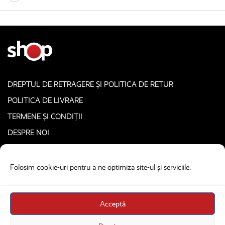
DREPTUL DE RETRAGERE ȘI POLITICA DE RETUR
POLITICA DE LIVRARE
TERMENE ȘI CONDIȚII
DESPRE NOI
CONTACT
POLITICA PRIVIND COOKIE-URILE
Folosim cookie-uri pentru a ne optimiza site-ul și serviciile.
COPYRIGHT © 2026. ALL RIGHTS RESERVED
Acceptă
proudly designed & developed by
Homemade guys
Recorder Shop e deținut de Asociația Recorder Community