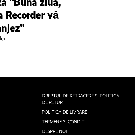
ză “Bună ziua,
a Recorder vǎ
anjez”
lei
DREPTUL DE RETRAGERE ȘI POLITICA
DE RETUR
POLITICA DE LIVRARE
TERMENE ȘI CONDIȚII
DESPRE NOI