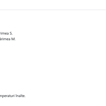
rimea S.
mărimea M.
mperaturi înalte.