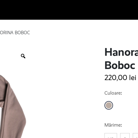
CORINA BOBOC
Hanora
Boboc
220,00
lei
Culoare
:
Mărime
: