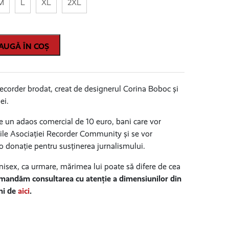
M
L
XL
2XL
AUGĂ ÎN COȘ
ecorder brodat, creat de designerul Corina Boboc și
ei.
e un adaos comercial de 10 euro, bani care vor
ile Asociației Recorder Community și se vor
o donație pentru susținerea jurnalismului.
nisex, ca urmare, mărimea lui poate să difere de cea
andăm consultarea cu atenție a dimensiunilor din
mi de
aici
.