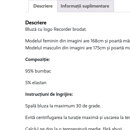
Descriere
Informații suplimentare
Descriere
Bluză cu logo Recorder brodat.
Modelul feminin din imagini are 168cm și poartă mă
Modelul masculin din imagini are 175cm și poartă 
Compoziție:
95% bumbac
5% elastan
Instrucțiuni de îngrijire:
Spală bluza la maximum 30 de grade.
Evită centrifugarea la turație maximă și uscarea la te
Calcă-l pe dos la o temperatură medie, fără aburi.