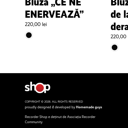
Bluză „CE NE
Blu
ENERVEAZĂ”
de l
der
220,00
lei
220,00
COPYRIGHT © 2026. ALL RIGHTS RESERVED
proudly designed & developed by
Homemade guys
Recorder Shop e deținut de Asociația Recorder
Community