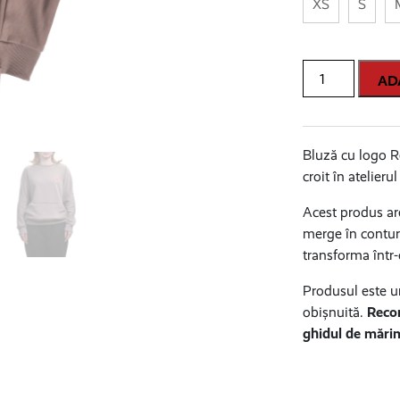
XS
S
Cantitate
AD
Hanorac
Recorder
by
Bluză cu logo R
Corina
croit în atelierul 
Boboc
Acest produs ar
merge în contur
transforma într-
Produsul este u
obișnuită.
Recom
ghidul de mări