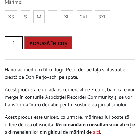
Mărime
:
XS
S
M
L
XL
2XL
3XL
Cantitate
ADAUGĂ ÎN COȘ
Hanorac
pentru
demontarea
Hanorac medium fit cu logo Recorder pe față și ilustrație
conspirațiilor
creată de Dan Perjovschi pe spate.
(cu
fermoar)
Acest produs are un adaos comercial de 7 euro, bani care vor
merge în conturile Asociației Recorder Community și se vor
transforma într-o donație pentru susținerea jurnalismului.
Acest produs este unisex, ca urmare, mărimea lui poate să
difere de cea obișnuită.
Recomandăm consultarea cu atenție
a dimensiunilor din ghidul de mărimi de
aici
.