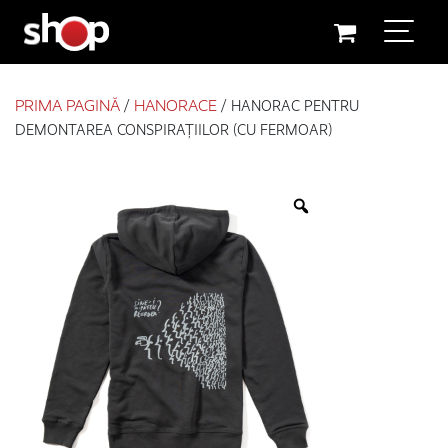
Main Navigation
Skip to content
PRIMA PAGINĂ
/
HANORACE
/ HANORAC PENTRU
DEMONTAREA CONSPIRAȚIILOR (CU FERMOAR)